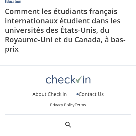
Education
Uni
et
Comment les étudiants français
du
internationaux étudient dans les
Canada,
à
universités des États-Unis, du
bas-
prix
Royaume-Uni et du Canada, à bas-
prix
About Check.In
Contact Us
Privacy Policy
Terms