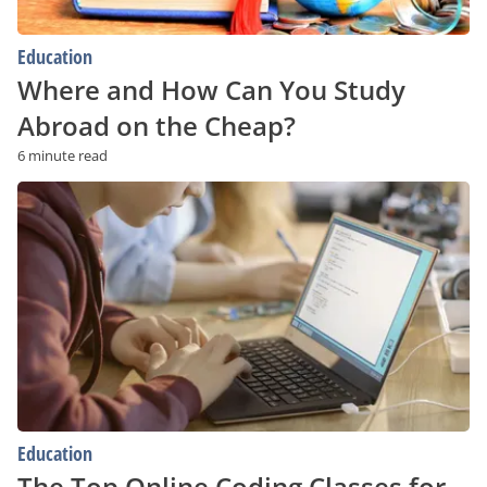
Education
Where and How Can You Study
Abroad on the Cheap?
6 minute read
The
Top
Online
Coding
Classes
for
Kids
Education
The Top Online Coding Classes for