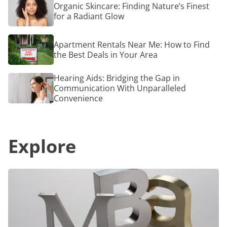
Organic Skincare: Finding Nature’s Finest
estudi
Skincare:
for a Radiant Glow
en
Finding
Univer
Nature’s
de
Finest
Apartment
Estado
Apartment Rentals Near Me: How to Find
for
Rentals
Unidos
a
the Best Deals in Your Area
Near
Reino
Radiant
Me:
Unido
Glow
How
Hearing
Hearing Aids: Bridging the Gap in
y
to
Aids:
Communication With Unparalleled
Canadá
Find
Bridging
Convenience
por
the
the
poco
Best
Gap
dinero
Deals
in
in
Communication
Your
Explore
With
Area
Unparalleled
Convenience
15
Reasons
Why
You
Should
Get