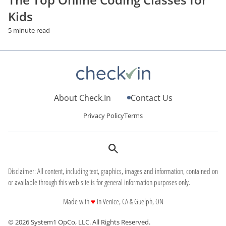
Kids
5 minute read
About Check.In
Contact Us
Privacy Policy
Terms
Disclaimer: All content, including text, graphics, images and information, contained on
or available through this web site is for general information purposes only.
love
Made with
♥
in Venice, CA & Guelph, ON
© 2026 System1 OpCo, LLC.
All Rights Reserved.