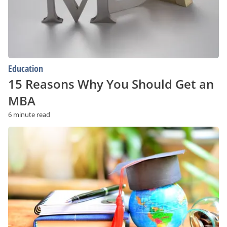
an
MBA
Education
15 Reasons Why You Should Get an
MBA
6 minute read
Where
and
How
Can
You
Study
Abroad
on
the
Cheap?